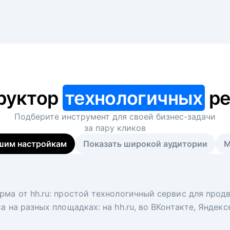
руктор
технологичных
ре
Подберите инструмент для своей
бизнес-задачи
за пару кликов
шим настройкам
Показать широкой аудитории
М
я
 рекрутер
рма от hh.ru: простой технологичный сервис для прод
 для вакансий на главной странице hh.ru. Увеличивает
под ключ. Решите, сколько кандидатов и когда вам нуж
а на разных площадках: на hh.ru, во ВКонтакте, Яндек
ологи, рекрутеры и проектные менеджеры hh.ru с цел
тов