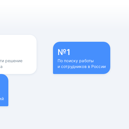
№1
йти решение
По поиску работы
са
и сотрудников в России
ий