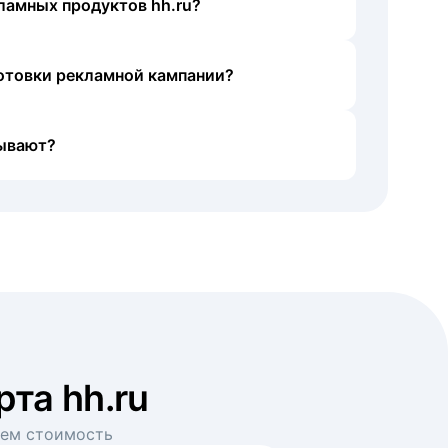
ламных продуктов hh.ru?
готовки рекламной кампании?
ывают?
рта hh.ru
аем стоимость