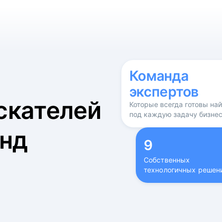
б
Команда
экспертов
скателей
Которые всегда готовы на
под каждую задачу бизне
нд
9
Собственных
технологичных решен